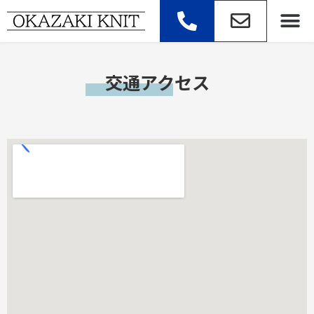
内
容
を
ス
交通アクセス
キ
ッ
プ